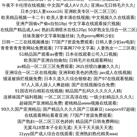
午夜不卡伦理在线视频
|
中文国产成人AⅤ久久
|
亚洲av无日韩毛片久久
|
日本少妇人妻xxxxx16
|
亚洲欧美专区一区二区三区
|
欧美精品视频一卡二卡
|
欧美人妻丰满在线视频
|
中文视频久久在线观看
|
亚洲产国偷v产偷v自拍18p
|
中文字幕在线观看操穴视频
|
在线国产精品成人av
|
熟妇高潮喷水在线120p
|
50岁熟女乱综合一区二区
|
丝袜美腿中文字幕制服丝袜
|
九色porny蝌蚪少妇
|
日韩一二三在线视频播放
|
77国产7资源免费观看
|
日韩人妻少妇av电影
|
青青青青青青网站免费观看
|
77字幕网77中文字幕
|
人妻熟女一二三区夜
|
51精品国产观看av蜜臀
|
日本在线观看公司入口视频
|
欧美国产亚洲自拍偷拍
|
日韩毛片在线观看网站
|
av精品一区二区三区免费观看
|
JK白丝喷白嫩嫩久久久
|
亚洲综合一区二区在线视频
|
亚洲和欧美色的诱惑
|
jav成人在线视频
|
骚逼被插烂视频免费
|
日本久道久久综合狠狠老
|
国产97在线观看视频
|
97人人添人躁人人爽超碰
|
国产在线视频综合免费
|
91国语对白精彩在线视频
|
精品国产乱码久久久久久人精
|
连裤袜国产福利视频
|
一区二区三区高清在线
|
一级少妇精品久久久久
|
超碰国产亚洲精品免费
|
蜜桃精品www视频在线观看
|
99久久国产亚洲精品
|
国产精品久久久久国产三级麻豆
|
caoporn97超碰
|
在线观看网站看看亚洲
|
77国产7资源免费观看
|
国产熟妇一区二区三区色婷婷
|
精品国产日韩免费网站
|
无翼乌18禁本子全彩无遮
|
天天干天天插天天透
|
11yyy国产成人综合在线观看
|
亚洲熟妇熟伦精美aaa
|