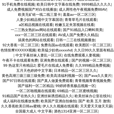
91手机免费在线视频
|
欧美日韩中文字幕在线免费
|
9999精品久久久久
|
成人免费视频国产对白在线播放
|
成人两性色午夜视频免费88AV
|
欧美无矿砖一线二线三显卡
|
羞羞av一区二区三区
|
人妻少妇精品视中文字幕国语
|
青青草毛片在线观看
|
a区精品视频在线观看
|
粉嫩玉足夹茎视频在线看
|
一二三熟女熟妇av网站在线观看
|
国产91精品入口蝌蚪简美
|
xxx一区二区三区在线观看
|
AV成人国产免费久久精品
|
搞黄色的网站在线观看
|
日韩一二三在线视频播放
|
92大香蕉一区二区三区
|
免费岛国av在线观看
|
欧美图区一区二区三区
|
色情按摩XXXXXX视频
|
欧美猛少妇色xxxxxhd
|
久久日99久久里面有精品
|
中文字幕丝袜人妻乱一区三区
|
在线免费观看人妻视频
|
午夜不卡在线观看免费
|
亚洲免费在线观看,
|
国产的视频一区二区三区
|
99 热这里只有精品2
|
爱毛片在线成人免费看
|
久久999精品免费视频
|
五月天色婷婷中文字幕
|
日本精品一区二区三区久久
|
黄色高潮三级三级三级免费
|
欧美高清福利视频一区
|
国产ava久久黄片
|
国产97日韩在线观看
|
国产真人做爰免费观看
|
青青视频青青视频免费
|
国产福利一区二区精品
|
99婷婷香蕉极品视频一区
|
一区二区啪视频在线观看
|
69精品一区二区蜜桃视频
|
91精品国产在热久久
|
亚洲丝袜诱惑精品久久
|
欧美丝袜办公室在线91
|
成人福利在线播放免费
|
欧美国产亚洲自拍偷拍
|
国产 欧美 五月 激情
|
久久香蕉欧美日韩av蜜桃
|
伊人久久视频在线观看
|
天天爱天天做天天舔
|
全国最大成人 中文字幕
|
酒色1314亚洲一区二区三区
|