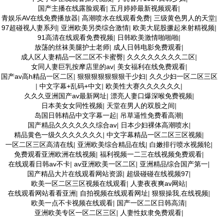
国产主播在线露脸观看
|
五月婷婷最新视频观看
|
青娱乐AV在线免费播放器
|
高潮喷水在线观看免费
|
三级黄色男人的天堂
|
97超碰视人妻系列
|
亚洲欧美另类综合激情
|
欧美大屁股撅起来射精视频
|
91高清在线观看免费视频
|
日韩欧美激情啪啪啪
|
放荡的丝袜美腿护士老师
|
成人日韩电影免费观看
|
成人区人妻精品一区二区不卡蜜臀
|
久久久久久久久久二区
|
女同人妻巨乳按摩店里的av
|
美女福利在线免费观看
|
国产av高h精品一区二区
|
狠狠狠狠狠狠狠干少妇
|
久久少妇一区二区三区
|
中文字幕+乱码+中文
|
欧美性大赛久久久久久久
|
久久久亚洲国产av最新网址
|
漂亮人妻口爆深喉免费视频
|
日本美女女同性视频
|
天堂在男人的双股之间
|
岛国日韩精品中文字幕一起
|
吊草逼性免费看高潮
|
国产精品久久久久久久综合av
|
日本少妇裸体高潮喷水
|
精品黄色一级久久久久久久久
|
中文字幕精品一区二区三区视频
|
一区二区三区高清在线
|
亚洲欧美综合精品在线
|
白嫩排行喷水视频轮
|
免费观看亚洲欧洲在线视频
|
福利视频一二三在线视频免费观看
|
在线观看日韩av不卡
|
av亚洲欧美一区二区
|
亚洲精品综合国产第一
|
国产精品大片在线观看网站资源
|
超级碰碰在线视频97
|
欧美一区二区三区视频在线观看
|
人妻夜夜爽av网站
|
在线观看网站看看亚洲
|
自拍视频在线观看网址
|
狠狠操我,在线视频
|
欧美一点不卡视频在线观看
|
国产一区二区日韩高清
|
亚洲欧美专区一区二区三区
|
人妻性奴隶免费观看
|