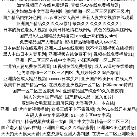
激情视频国产在线免费观看
|
青娱乐AV在线免费播放器
|
人妻少妇嫩草中文字幕完整版
|
啪啪啪啪一区二区三区四区三级片
|
国产精品自拍好色网
|
jlzzjlz亚洲女人高潮
|
最新人妻熟女视频在线观看
|
亚洲国产精品久久久久秋霞1
|
最新久久久久久久久久久
|
日本的黄色老女人视频
|
欧美日韩激情在线网站
|
黄色的视频黑丝网站
|
国产成A人亚洲精品无码樱花
|
ass亚洲熟妇熟女pics
|
免费精品国产人妻国语
|
蜜桃精品噜噜噜成人av小说
|
日本av影片在线观看
|
亚洲人成av在线观看
|
我不卡亚洲视频在线视频
|
黑人中出日本人妻系列
|
亚洲视频在线免费不卡
|
视频在线免费播放91
|
亚洲一区二区三区在线中文字幕
|
小泽玛利亚一区二区三
|
丰满的人妻免费在线观看
|
18视频在线免费播放
|
成人av泽村在线播放
|
宅男噜噜66一区二区三区四区
|
九月婷婷久久综合激情
|
亚洲情色成人精品视频
|
xxxxxx日本少妇
|
亚洲国产欧美日韩在线人成
|
欧美韩日国产精品一区
|
在线观看亚洲视频一区二区
|
日本aaaaa特黄
|
国产一区二区三区浪潮Av
|
亚洲精品国产综合99久久夜夜嗨
|
男人的天堂国产精品
|
国产精成人品一区久图片
|
亚洲熟女毛茸茸上厕所尿尿
|
大香蕉尹人一本在线
|
亚洲一级r片内射视频播放
|
欧美三级不卡不毒视频
|
九色91在线只有精品
|
有码人妻中文字幕视频
|
91一本专区中文字幕
|
国语自产精品视频在线看一大j8
|
国产中文字幕精品一区二区三区
|
国产老人精品av在线
|
亚洲国产成人久久精品蜜臀
|
亚洲和欧美色的诱惑
|
天天拍天天摸天天爱
|
天堂资源站亚洲人妻制服
|
在线一区二区亚洲欧美
|