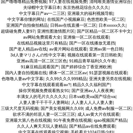
国产噜噜噜精品免费视频
|
97人妻在线视频免费
|
清纯唯美激情亚洲综合
|
夫绿帽中文字幕日本
|
东京热桃花综合久久久久
|
中文字幕日产av一二三区
|
亚洲最大的福利视频导航
|
中文字幕你懂的网址
|
在线国产小视频麻豆
|
色悠悠欧美一区二区
|
亚洲国产自拍偷拍精品
|
日韩av在线直播一区二区
|
日本xxxxx久久
|
超级碰免费人妻97
|
亚洲性图激情图片区
|
国产区精品一区二区不卡中文
|
av网站免费观看大全
|
亚洲偷一区二区在线观看
|
在线精品视频这里只有精品
|
国产一区在线播放无遮挡
|
国产老人精品av在线
|
av黄片网站在线观看
|
亚洲av第一色日韩
|
3d人妻マリさんの性中文字幕
|
视频在线观看第一页日韩欧美
|
亚洲av高清一区二区三区色
|
91精品青草福利久久午夜
|
91麻豆精品观看国产
|
国产婷婷综合丁香亚洲欧洲
|
国内人妻自拍视频在线
|
裸体一区二区三区av
|
91瑟瑟视频在线观看
|
色噜噜人妻av中文字幕
|
久久99久久久999精品
|
亚洲夫妻另类在线视频
|
中文字幕在线观看观看av?
|
精品久久久福利国产
|
操你哭视频免费观看熟女91
|
国产亚洲av人人夜夜爽
|
丰满女人的毛片久久久久久
|
日本va欧美va国产综合va
|
人妻人妻干干干干人妻网站
|
人人妻人人人人妻人妻
|
三级大尺度无码视频
|
国产美女视频网久久69
|
成人免费av制服一区二区
|
欲求不满的邻居人妻一区二区三区
|
成人av黄大片在线观看
|
亚洲最大第八色在线视频
|
91午夜免费在线视频
|
igao视频国产精品
|
久久人人爽天天玩人妻精品
|
国产精品av在线免费观看
|
中文字幕在线观看操穴视频
|
手机看片1024日韩少妇
|