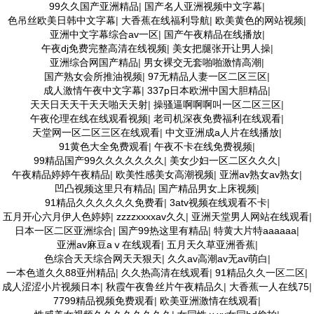
99久久国产亚洲精品
|
国产名人亚洲视频中文字幕
|
色吊丝欧美日韩中文字幕
|
大香蕉在线福利导航
|
欧美黄色的网站视频
|
亚洲中文字幕综合av一区
|
国产午夜精品在线播放
|
午夜dj免费完整高清在线视频
|
美女把腿张开让男人操
|
亚洲综合网国产精品
|
男女裸交无套啪啪激情高潮
|
国产熟女会所推油视频
|
97无精品人妻一区二区三区
|
成人激情午夜中文字幕
|
337p日本欧洲中国大胆精品
|
天天日天天干天天啪天天射
|
操骚逼啊啊啊叫一区二区三区
|
午夜伦理在线在线观看视频
|
老司机深夜免费福利在线观看
|
天堂网一区二区三区在线观看
|
中文亚洲成a人片在线播放
|
91黄色大全免费观看
|
午夜不卡在线免费视频
|
99精品国产99久久久久久久久
|
美女少妇一区二区久久久
|
午夜精品婷婷午夜精品
|
欧美性感美女高潮视频
|
亚洲av熟女av熟女
|
凹凸视频这里只有精品
|
国产精品男女上床视频
|
91精品久久久久久久免费看
|
3atv视频在线观看不卡
|
五月开心六月伊人色婷婷
|
zzzzxxxxav久久
|
亚洲天堂男人网站在线观看
|
日本一区二区亚洲综合
|
国产99热这里有精品
|
特黄大片特aaaaaa
|
亚洲av麻豆aⅴ在线观看
|
五月天久草亚洲香蕉
|
色综合天天综合网天天狠天
|
久久av高潮av无av萌白
|
一本色道久久88亚州精品
|
久久热高清在线观看
|
91精品久久一区二区
|
成人涩涩小片视频日本
|
秋霞午夜鲁丝片午夜精品久
|
大香蕉一人在线75
|
7799精品视频免费观看
|
欧美亚洲激情在线观看
|