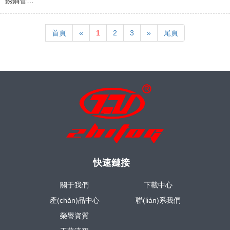
銹鋼管…
首頁
«
1
2
3
»
尾頁
快速鏈接
關于我們
下載中心
產(chǎn)品中心
聯(lián)系我們
榮譽資質