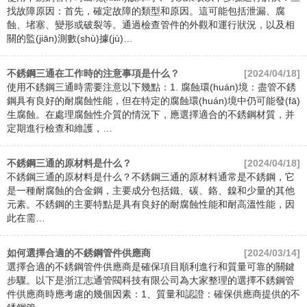
找故障原因：首先，確定故障的類型和原因。這可能包括泄漏、腐
蝕、堵塞、變形或破裂等。通過檢查管件的外觀和運行狀況，以及相
關的監(jiān)測數(shù)據(jù)…
不銹鋼三通在工作時的注意事項是什么？
[2024/04/18]
使用不銹鋼三通時需要注意以下幾點：1. 腐蝕環(huán)境：盡管不銹
鋼具有良好的耐腐蝕性能，但在特定的腐蝕環(huán)境中仍可能發(fā)
生腐蝕。在處理腐蝕性介質的情況下，應選擇適合的不銹鋼材質，并
定期進行檢查和維護，…
不銹鋼三通的原材料是什么？
[2024/04/18]
不銹鋼三通的原材料是什么？不銹鋼三通的原材料通常是不銹鋼，它
是一種耐腐蝕的合金鋼，主要成分包括鐵、碳、鉻、鎳和少量的其他
元素。不銹鋼的主要特點是具有良好的耐腐蝕性能和耐高溫性能，因
此在需…
如何選擇合適的不銹鋼管件供應商
[2024/03/14]
選擇合適的不銹鋼管件供應商是確保項目順利進行和質量可靠的關鍵
步驟。以下是浙江志通管閥科技有限公司為大家整理的選擇不銹鋼管
件供應商時應考慮的幾個因素：1、質量和認證：確保供應商提供的不