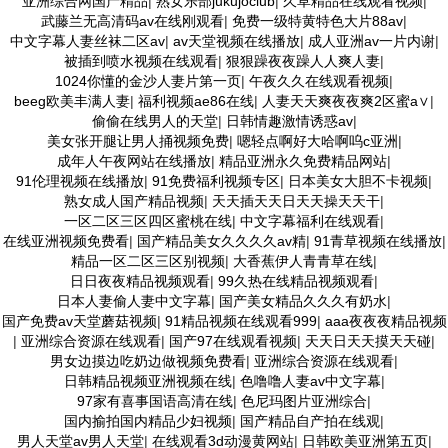
亚洲综合网国产精品
|
熟女乐部jukujoclub
|
久草精品在线观看视频
|
武藤兰无高清码av在线刚观看
|
免费一级特黄特色大片88av
|
中文字幕人妻丝袜二区av
|
av天堂视频在线播放
|
成人亚洲av一片内谢
|
被插到喷水视频在线观看
|
狠狠躁夜夜躁人人爽人妻
|
1024你懂的金沙人妻片第一页
|
午夜久久在线观看视频
|
beeg欧美丰满人妻
|
福利视频ae86在线
|
人妻天天爽夜夜爽2区蜜a∨
|
偷偷在线男人的天堂
|
日韩情趣激情诱惑av
|
美女张开腿让男人捅视频免费
|
嗯轻点啊好大哈啊呜c亚洲
|
成年人午夜网站在线播放
|
精品亚洲永久免费精品网站
|
91伦理视频在线播放
|
91免费福利视频专区
|
日本美女大胆不卡视频
|
熟女成人国产精品视频
|
天天插天天日天天操天天干
|
一区二区三区四区蜜桃在线
|
中文字幕福利在线观看
|
在线亚洲视频免费看
|
国产精品美女久久久久av精
|
91青草视频在线播放
|
精品一区二区三区别视频
|
大香蕉伊人青青草在线
|
日日夜夜精品视频观看
|
99久热在线精品视频观看
|
日本人妻偷人妻中文字幕
|
国产美女精品久久久有奶水
|
国产免费av天堂蘑菇视频
|
91精品视频在线观看999
|
aaa夜夜夜精品视频
|
亚洲综合资源在线观看
|
国产97在线观看视频
|
天天日天天摸天天碰
|
男女边摸边吃奶边做视频免费看
|
亚洲综合资源在线观看
|
日韩精品视频亚洲视频在线
|
色噜噜人妻av中文字幕
|
97家有喜事国语高清在线
|
色尼玛图片亚洲综合
|
国内揄拍国内精品少妇视频
|
国产精品自产拍在线观
|
男人天堂av男人天堂
|
在线观看3d动漫黄网站
|
日韩欧美亚洲第五页
|