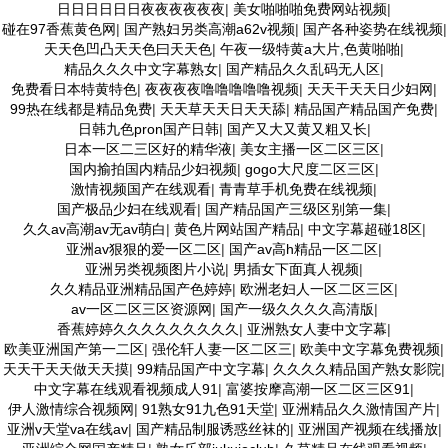
日日日日日日夜夜夜夜夜夜
|
美女啪啪啪免费网站视频
|
碰在97香蕉黄色网
|
国产熟妇另类高潮a62v视频
|
国产各种姿势在线视频
|
天天色凹凸天天色曰天天色
|
午夜一级特黄a大片,色黄啪啪
|
精品久久久中文字幕熟女
|
国产精品久久乱码无人区
|
免费看日本特黄特色
|
夜夜夜夜噜噜噜噜噜视频
|
天天干天天日少妇网
|
99热在线都是精品免费
|
天天草天天日天天舔
|
精品国产精品国产免费
|
日韩九色pron国产日韩
|
国产又大又黄又粗又长
|
日本一区二三区好的精华液
|
美女主播一区二区三区
|
国内揄拍国内精品少妇视频
|
gogo大尺度二区三区
|
激情视频国产在线观看
|
青青草手机免费在线视频
|
国产极品少妇在线观看
|
国产精品国产三级区别第一集
|
久久av高潮av无av萌白
|
黄色片网站国产精品
|
中文字幕超碰18区
|
亚洲av狠狠的爱一区二区
|
国产av高h精品一区二区
|
亚洲另类视频图片小说
|
男插女下面真人视频
|
久久精品亚洲精品国产色婷婷
|
欧洲老妇人一区二区三区
|
av一区二区三区资源网
|
国产一级久久久久高清版
|
香蕉婷婷久久久久久久久久久
|
亚洲熟女人妻中文字幕
|
欧美亚洲国产第一二区
|
强伦轩人妻一区二区三
|
欧美中文字幕免费视频
|
天天干天天做天天摸
|
99精品国产中文字幕
|
久久久久精品国产熟女影院
|
中文字幕在线观看视频成人91
|
富婆按摩高潮一区二区三区91
|
伊人激情综合视频网
|
91熟女91九色91天堂
|
亚洲精品久久激情国产片
|
亚洲v天堂va在线av
|
国产精品制服诱惑丝袜的
|
亚洲国产视频在线播放
|