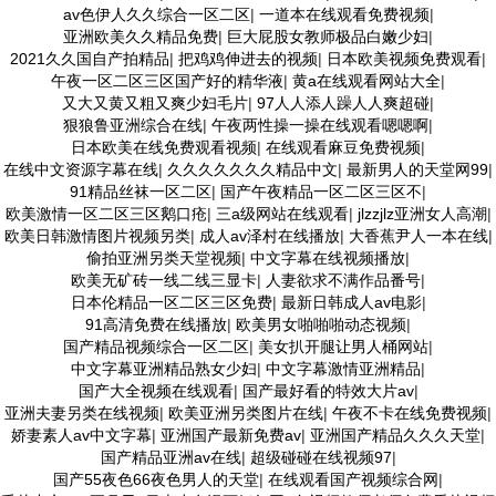
av色伊人久久综合一区二区
|
一道本在线观看免费视频
|
亚洲欧美久久精品免费
|
巨大屁股女教师极品白嫩少妇
|
2021久久国自产拍精品
|
把鸡鸡伸进去的视频
|
日本欧美视频免费观看
|
午夜一区二区三区国产好的精华液
|
黄a在线观看网站大全
|
又大又黄又粗又爽少妇毛片
|
97人人添人躁人人爽超碰
|
狠狼鲁亚洲综合在线
|
午夜两性操一操在线观看嗯嗯啊
|
日本欧美在线免费观看视频
|
在线观看麻豆免费视频
|
在线中文资源字幕在线
|
久久久久久久久精品中文
|
最新男人的天堂网99
|
91精品丝袜一区二区
|
国产午夜精品一区二区三区不
|
欧美激情一区二区三区鹅口疮
|
三a级网站在线观看
|
jlzzjlz亚洲女人高潮
|
欧美日韩激情图片视频另类
|
成人av泽村在线播放
|
大香蕉尹人一本在线
|
偷拍亚洲另类天堂视频
|
中文字幕在线视频播放
|
欧美无矿砖一线二线三显卡
|
人妻欲求不满作品番号
|
日本伦精品一区二区三区免费
|
最新日韩成人av电影
|
91高清免费在线播放
|
欧美男女啪啪啪动态视频
|
国产精品视频综合一区二区
|
美女扒开腿让男人桶网站
|
中文字幕亚洲精品熟女少妇
|
中文字幕激情亚洲精品
|
国产大全视频在线观看
|
国产最好看的特效大片av
|
亚洲夫妻另类在线视频
|
欧美亚洲另类图片在线
|
午夜不卡在线免费视频
|
娇妻素人av中文字幕
|
亚洲国产最新免费av
|
亚洲国产精品久久久天堂
|
国产精品亚洲av在线
|
超级碰碰在线视频97
|
国产55夜色66夜色男人的天堂
|
在线观看国产视频综合网
|