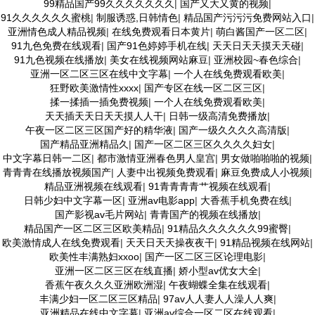
99精品国产99久久久久久久久
|
国产又大又黄的视频
|
91久久久久久久蜜桃
|
制服诱惑,日韩情色
|
精品国产污污污免费网站入口
|
亚洲情色成人精品视频
|
在线免费观看日本黄片
|
萌白酱国产一区二区
|
91九色免费在线观看
|
国产91色婷婷手机在线
|
天天日天天摸天天碰
|
91九色视频在线播放
|
美女在线视频网站麻豆
|
亚洲校园~春色综合
|
亚洲一区二区三区在线中文字幕
|
一个人在线免费观看欧美
|
狂野欧美激情性xxxx
|
国产专区在线一区二区三区
|
揉一揉插一插免费视频
|
一个人在线免费观看欧美
|
天天插天天日天天摸人人干
|
日韩一级高清免费播放
|
午夜一区二区三区国产好的精华液
|
国产一级久久久久高清版
|
国产精品亚洲精品久
|
国产一区二区三区久久久久妇女
|
中文字幕日韩一二区
|
都市激情亚洲春色男人皇宫
|
男女做啪啪啪的视频
|
青青青在线播放视频国产
|
人妻中出视频免费观看
|
麻豆免费成人小视频
|
精品亚洲视频在线观看
|
91青青青青艹视频在线观看
|
日韩少妇中文字幕一区
|
亚洲av电影app
|
大香蕉手机免费在线
|
国产影视av毛片网站
|
青青国产的视频在线播放
|
精品国产一区二区三区欧美精品
|
91精品久久久久久久99蜜臀
|
欧美激情成人在线免费观看
|
天天日天天操夜夜干
|
91精品视频在线网站
|
欧美性丰满熟妇xxoo
|
国产一区二区三区论理电影
|
亚洲一区二区三区在线直播
|
娇小型av优女大全
|
香蕉午夜久久久亚洲欧洲湿
|
午夜蝴蝶全集在线观看
|
丰满少妇一区二区三区精品
|
97av人人妻人人澡人人爽
|
亚洲精品在线中文字幕
|
亚洲av综合一区二区在线观看
|