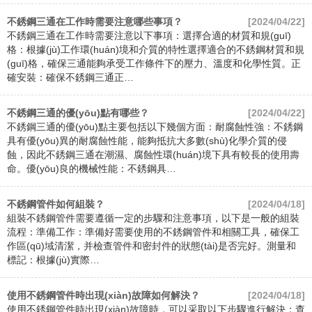
不銹鋼三通在工作時需要注意哪些事項？
[2024/04/22]
不銹鋼三通在工作時需要注意以下事項：選擇合適的材質和規(guī)
格：根據(jù)工作環(huán)境和介質的特性選擇適合的不銹鋼材質和規
(guī)格，確保三通能夠承受工作條件下的壓力、溫度和化學性質。正
確安裝：確保不銹鋼三通正…
不銹鋼三通的優(yōu)點有哪些？
[2024/04/22]
不銹鋼三通的優(yōu)點主要包括以下幾個方面：耐腐蝕性強：不銹鋼
具有優(yōu)異的耐腐蝕性能，能夠抵抗大多數(shù)化學介質的侵
蝕，因此不銹鋼三通在潮濕、腐蝕性環(huán)境下具有較長的使用壽
命。優(yōu)良的機械性能：不銹鋼具…
不銹鋼管件如何組裝？
[2024/04/18]
組裝不銹鋼管件需要遵循一定的步驟和注意事項，以下是一般的組裝
流程：準備工作：準備好需要使用的不銹鋼管件和相關工具，確保工
作區(qū)域清潔，并檢查管件和密封件的狀態(tài)是否完好。測量和
標記：根據(jù)實際…
使用不銹鋼管件時出現(xiàn)故障如何解決？
[2024/04/18]
使用不銹鋼管件時出現(xiàn)故障時，可以采取以下步驟進行解決：查