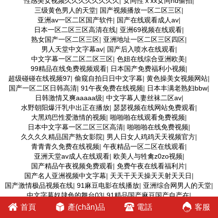
性感美女视频久久久久久久久久
|
女同性ⅹxx女同hd偷拍
|
三级黄色男人的天堂
|
国产视频播放一区二区三区
|
亚洲av一区二区国产软件
|
国产在线观看成人av
|
日本一区二区三区高清在线
|
亚洲69视频在线观看
|
熟女国产一区二区三区
|
亚洲地址一区二区三区四区
|
男人天堂中文字幕av
|
国产后入喷水在线观看
|
中文字幕一区二区二区三区
|
色妞在线综合亚洲欧美
|
99精品在线免费视频观看
|
日本国产免费福利小视频
|
超级碰碰在线视频97
|
偷窥自拍日日中文字幕
|
黄色操美女视频网站
|
国产一区二区日韩高清
|
91午夜免费在线视频
|
日本丰满老熟妇bbw
|
日韩激情又爽aaaaa级
|
中文字幕人妻丝袜二区av
|
水野朝阳爆汗乳中出正在播放
|
瑟瑟视频在线网站免费观看
|
大黑鸡巴性爱激情的视频
|
啪啪啪在线观看免费视频
|
日本中文字幕一区二区三区高清
|
啪啪啪在线免费视频
|
久久久久精品国产熟女影院
|
男人日女人鸡鸡天天视频官方
|
青青青久免费在线视频
|
午夜精品一区二区在线观看
|
亚洲天堂av成人在线观看
|
欧美人与牲禽z0zo视频
|
国产精品午夜视频免费观看
|
免费午夜在线看福利片
|
国产名人亚洲视频中文字幕
|
天天干天天操天天射天天日
|
国产激情极品视频在线
|
91麻豆电影在线播放
|
亚洲综合网男人的天堂
|
中文字幕奴隷色的舞台03
|
91精品国产麻豆国产自产在
|
公侵犯玩弄熟睡人妻在线观看
|
日本福利写真在线播放
|
首頁
產(chǎn)品
電話
客服
中文字幕精品久久久久精品
|
av在线久草蜜桃在线
|