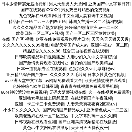
日本激情床震无遮掩视频
|
男人天堂男人天堂网
|
亚洲国产中文字幕日韩
|
国产在线观看XXXXX
|
男女鸡巴对鸡巴的免费视频
|
九色视频在线观看网址
|
中文亚洲人妻有码中文视频
|
精品日产一匹二匹三匹四匹五匹
|
韩国女主播一区二区福利视频
|
久久久久精品国产熟女影院
|
婷婷综合缴情亚洲av一二三区
|
欧美日韩一区二区a∨视频
|
国产一区二区三区黄片欧美
|
在线 国产区 视频
|
欧亚在线免费观看伦理片日本
|
天天色天天狠天天透
|
久久久久久久久久99蜜桃
|
电影天堂国产成人av
|
亚洲午夜av一区二区
|
精品综合久久久久88
|
综合页自拍视频在线观看
|
日韩欧美精品熟妇视频播放
|
人妻少妇久久中文字幕密拍
|
国产激情免费观看在线网址
|
自拍偷拍国产欧美精品
|
日本一道视频专区在线观看
|
色狠狠久久vs北条麻妃av
|
亚洲精品综合国产第一
|
久久久久久久毛片5
|
日本女性黄色的视频
|
av亚洲天堂中文字幕
|
av网站免费观看大全
|
欧美激情蜜桃在线观看
|
色婷婷综合欧美日韩亚洲
|
青青青在线视频免费观看手机版
|
60分钟没遮没挡免费视频
|
无码大荫蒂视频在线
|
久一在线视频免费观看
|
亚洲熟女毛茸茸上厕所尿尿
|
在线观看国产午夜视频
|
亚洲一卡二卡三卡免费观看
|
人妻天天爽夜夜爽2区蜜a∨
|
小少妇久久久久久久
|
国产高清国产精品成人
|
亚洲情色成人一二三区
|
欧美老熟妇在线一区二区三区
|
中文字幕乱码一区久久麻
|
日韩视频在线观看亚洲
|
国产亚洲高清视频精彩在线播放
|
黄色av中文网站在线播放
|
天天日天天操夜夜干
|