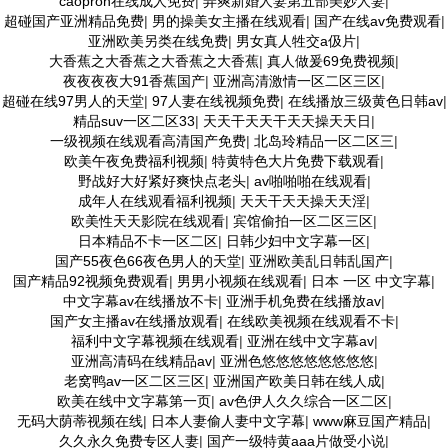
caopron在线成人免费
|
弄爽新婚人妻第五部美妙人妻
|
超碰国产亚洲精品免费
|
男的操美女主播在线观看
|
国产在线av免费观看
|
亚洲欧美另类在线免费
|
男女真人牲交a伋片
|
大香蕉之大香蕉之大香蕉之大香蕉
|
真人做爰69免费视频
|
夜夜夜夜大91香蕉国产
|
亚洲高清激情一区二区三区
|
超碰在线97男人的天堂
|
97人妻在线视频免费
|
在线播放三级黄色日韩av
|
精品suv一区二区33
|
天天干天天干天天操天天日
|
一级视频在线观看高清国产免费
|
北岛玲精品一区二区三
|
欧美午夜免费福利视频
|
特黄特色大片免费下载观看
|
野战好大好紧好爽快点老头
|
av啪啪啪在线观看
|
成年人在线观看福利视频
|
天天干天天操天天淫
|
欧美性天天影院在线观看
|
宾馆偷拍一区二区三区
|
日本精品不卡一区二区
|
日韩少妇中文字幕一区
|
国产55夜色66夜色男人的天堂
|
亚洲欧美乱日韩乱国产
|
国产精品92视频免费观看
|
男男小视频在线观看
|
日本 一区 中文字幕
|
中文字幕av在线播放不卡
|
亚洲手机免费在线播放av
|
国产女主播av在线播放观看
|
在线欧美视频在线观看不卡
|
福利中文字幕视频在线观看
|
亚洲在线中文字幕av
|
亚洲高清码在线精品av
|
亚洲色悠悠悠悠悠悠悠悠
|
老窝鸭av一区二区三区
|
亚洲国产欧美日韩在线人成
|
欧美在线中文字幕第一页
|
av色伊人久久综合一区二区
|
无码大荫蒂视频在线
|
日本人妻偷人妻中文字幕
|
www麻豆国产精品
|
久久永久免费专区人妻
|
国产一级特黄aaa片做受小说
|