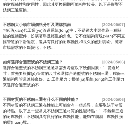
的耐腐蝕性和耐用性，因此其更換周期可能相對較長。以下是影響不
銹鋼三通更換…
不銹鋼大小頭市場價格分析及選購指南
[2024/05/07]
?在現(xiàn)代工業(yè)管道系統(tǒng)中，不銹鋼大小頭作為一種關
鍵的連接配件，扮演著舉足輕重的角色。它不僅能夠實現(xiàn)不同直
徑管道的平滑過渡，還具有良好的耐腐蝕性和長久的使用壽命。隨著
市場需求的不斷變化，不銹…
如何選擇合適型號的不銹鋼三通？
[2024/05/06]
選擇合適型號的不銹鋼三通通常需要考慮以下幾個因素：1. 管道尺
寸：首先要根據(jù)管道的尺寸來選擇合適型號的不銹鋼三通，確保三
通能夠與管道連接良好。2. 工作壓力：根據(jù)系統(tǒng)的工作壓力
來選擇合適型號的不…
不同材質的不銹鋼三通有什么不同的性能？
[2024/05/06]
不同材質的不銹鋼三通在性能上可能會有一些差異，主要取決于材質
的特點。以下是一些常見不銹鋼三通材質的性能特點：1. 不銹鋼三通
的耐腐蝕性：不銹鋼具有良好的耐腐蝕性能，能夠在潮濕、腐蝕性強
的環(huán)境…