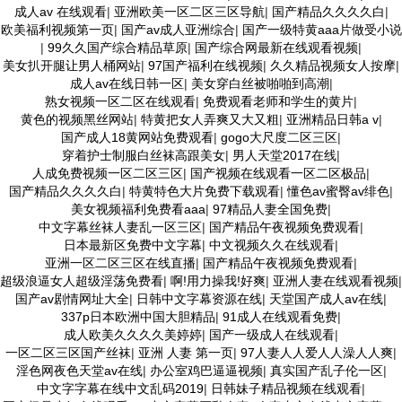
成人av 在线观看
|
亚洲欧美一区二区三区导航
|
国产精品久久久久白
|
欧美福利视频第一页
|
国产av成人亚洲综合
|
国产一级特黄aaa片做受小说
|
99久久国产综合精品草原
|
国产综合网最新在线观看视频
|
美女扒开腿让男人桶网站
|
97国产福利在线视频
|
久久精品视频女人按摩
|
成人av在线日韩一区
|
美女穿白丝被啪啪到高潮
|
熟女视频一区二区在线观看
|
免费观看老师和学生的黄片
|
黄色的视频黑丝网站
|
特黄把女人弄爽又大又粗
|
亚洲精品日韩a v
|
国产成人18黄网站免费观看
|
gogo大尺度二区三区
|
穿着护士制服白丝袜高跟美女
|
男人天堂2017在线
|
人成免费视频一区二区三区
|
国产视频在线观看一区二区极品
|
国产精品久久久久白
|
特黄特色大片免费下载观看
|
懂色av蜜臀av绯色
|
美女视频福利免费看aaa
|
97精品人妻全国免费
|
中文字幕丝袜人妻乱一区三区
|
国产精品午夜视频免费观看
|
日本最新区免费中文字幕
|
中文视频久久在线观看
|
亚洲一区二区三区在线直播
|
国产精品午夜视频免费观看
|
超级浪逼女人超级淫荡免费看
|
啊!用力操我!好爽
|
亚洲人妻在线观看视频
|
国产av剧情网址大全
|
日韩中文字幕资源在线
|
天堂国产成人av在线
|
337p日本欧洲中国大胆精品
|
91成人在线观看免费
|
成人欧美久久久久美婷婷
|
国产一级成人在线观看
|
一区二区三区国产丝袜
|
亚洲 人妻 第一页
|
97人妻人人爱人人澡人人爽
|
淫色网夜色天堂av在线
|
办公室鸡巴逼逼视频
|
真实国产乱子伦一区
|
中文字字幕在线中文乱码2019
|
日韩妹子精品视频在线观看
|