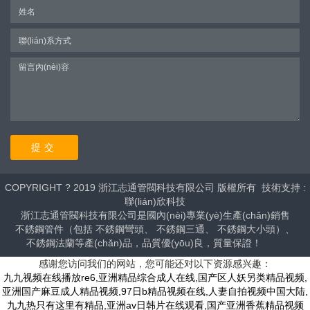
COPYRIGHT ? 2019 浙江志通管閥科技有限公司 版權所有
技術支持 :
聯(lián)欣科技
浙江志通管閥科技有限公司是國內(nèi)專業(yè)生產(chǎn)銷售
不銹鋼管件
（包括
不銹鋼彎頭
、
不銹鋼三通
、
不銹鋼大小頭
）、
不銹鋼法蘭
等產(chǎn)品，品質優(yōu)良，質量保證！
感谢您访问我们的网站，您可能还对以下资源感兴趣：
九九视频在线播放re6,亚洲精品综合成人在线,国产区人妖另类精品视频,
亚洲国产麻豆成人精品视频,97日b精品视频在线,人妻自拍视频中国大陆,
九九热只有这里有精品,亚洲av日韩片在线观看,国产亚洲香蕉精品视频