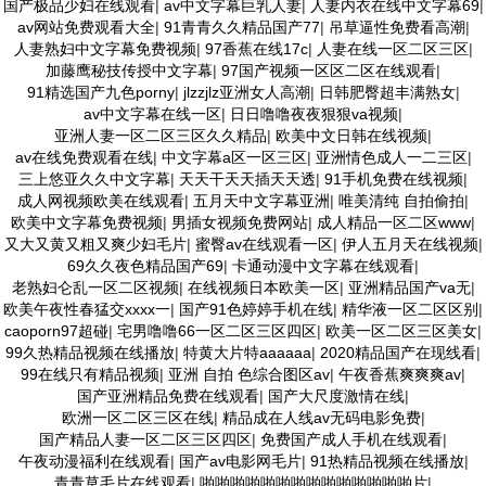
国产极品少妇在线观看
|
av中文字幕巨乳人妻
|
人妻内衣在线中文字幕69
|
av网站免费观看大全
|
91青青久久精品国产77
|
吊草逼性免费看高潮
|
人妻熟妇中文字幕免费视频
|
97香蕉在线17c
|
人妻在线一区二区三区
|
加藤鹰秘技传授中文字幕
|
97国产视频一区区二区在线观看
|
91精选国产九色porny
|
jlzzjlz亚洲女人高潮
|
日韩肥臀超丰满熟女
|
av中文字幕在线一区
|
日日噜噜夜夜狠狠va视频
|
亚洲人妻一区二区三区久久精品
|
欧美中文日韩在线视频
|
av在线免费观看在线
|
中文字幕a区一区三区
|
亚洲情色成人一二三区
|
三上悠亚久久中文字幕
|
天天干天天插天天透
|
91手机免费在线视频
|
成人网视频欧美在线观看
|
五月天中文字幕亚洲
|
唯美清纯 自拍偷拍
|
欧美中文字幕免费视频
|
男插女视频免费网站
|
成人精品一区二区www
|
又大又黄又粗又爽少妇毛片
|
蜜臀av在线观看一区
|
伊人五月天在线视频
|
69久久夜色精品国产69
|
卡通动漫中文字幕在线观看
|
老熟妇仑乱一区二区视频
|
在线视频日本欧美一区
|
亚洲精品国产va无
|
欧美午夜性春猛交xxxx一
|
国产91色婷婷手机在线
|
精华液一区二区区别
|
caoporn97超碰
|
宅男噜噜66一区二区三区四区
|
欧美一区二区三区美女
|
99久热精品视频在线播放
|
特黄大片特aaaaaa
|
2020精品国产在现线看
|
99在线只有精品视频
|
亚洲 自拍 色综合图区av
|
午夜香蕉爽爽爽av
|
国产亚洲精品免费在线观看
|
国产大尺度激情在线
|
欧洲一区二区三区在线
|
精品成在人线av无码电影免费
|
国产精品人妻一区二区三区四区
|
免费国产成人手机在线观看
|
午夜动漫福利在线观看
|
国产av电影网毛片
|
91热精品视频在线播放
|
青青草毛片在线观看
|
啪啪啪啪啪啪啪啪啪啪啪啪啪啪片
|