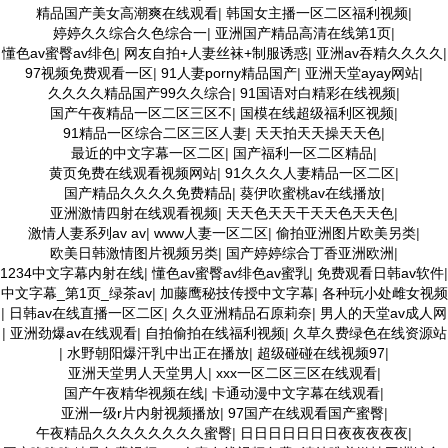
精品国产美女高潮爽在线观看
|
韩国女主播一区二区福利视频
|
婷婷久久综合久色综合一
|
亚洲国产精品高清在线第1页
|
懂色av蜜臀av绯色
|
网友自拍+人妻丝袜+制服诱惑
|
亚洲av吞精久久久久
|
97视频免费观看一区
|
91人妻porny精品国产
|
亚洲天堂ayay网站
|
久久久久精品国产99久久综合
|
91国语对白精彩在线视频
|
国产午夜精品一区二区三区不
|
国模在线超级福利区视频
|
91精品一区综合二区三区人妻
|
天天拍天天操天天色
|
最近的中文字幕一区二区
|
国产福利一区二区精品
|
黄页免费在线观看视频网站
|
91久久久人妻精品一区二区
|
国产精品久久久久免费精品
|
葵伊吹蜜桃av在线播放
|
亚洲激情四射在线观看视频
|
天天色天天干天天色天天色
|
激情人妻系列av av
|
www人妻一区二区
|
偷拍亚洲图片欧美另类
|
欧美日韩激情图片视频另类
|
国产婷婷综合丁香亚洲欧洲
|
1234中文字幕内射在线
|
懂色av蜜臀av绯色av蜜乳
|
免费观看日韩av软件
|
中文字幕_第1页_绿茶av
|
加藤鹰秘技传授中文字幕
|
各种玩小处雌女视频
|
日韩av在线直播一区二区
|
久久亚洲精品石原莉奈
|
男人的天堂av成人网
|
亚洲劲爆av在线观看
|
自拍偷拍在线福利视频
|
久草久费绿色在线资源站
|
水野朝阳爆汗乳中出正在播放
|
超级碰碰在线视频97
|
亚洲天堂男人天堂男人
|
xxx一区二区三区在线观看
|
国产午夜精华视频在线
|
卡通动漫中文字幕在线观看
|
亚洲一级r片内射视频播放
|
97国产在线观看国产蜜臀
|
午夜精品久久久久久久久久蜜臀
|
日日日日日日日夜夜夜夜夜
|