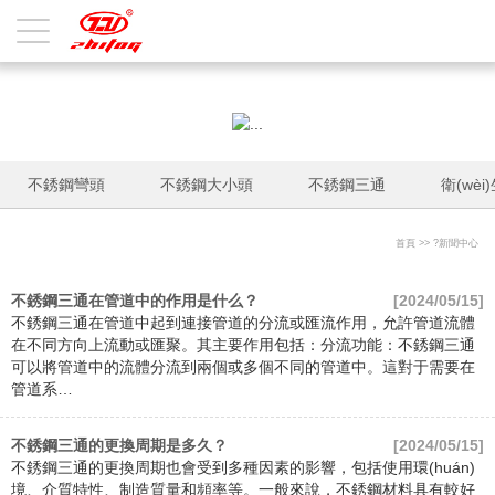
九九视频在线播放re6,亚洲精品综合成人在线,国产区人妖另类精品视频,
亚洲国产麻豆成人精品视频,97日b精品视频在线,人妻自拍视频中国大陆,
九九热只有这里有精品,亚洲av日韩片在线观看,国产亚洲香蕉精品视频
不銹鋼彎頭
不銹鋼大小頭
不銹鋼三通
衛(wè
首頁
>> ?
新聞中心
不銹鋼三通在管道中的作用是什么？
[2024/05/15]
不銹鋼三通在管道中起到連接管道的分流或匯流作用，允許管道流體
在不同方向上流動或匯聚。其主要作用包括：分流功能：不銹鋼三通
可以將管道中的流體分流到兩個或多個不同的管道中。這對于需要在
管道系…
不銹鋼三通的更換周期是多久？
[2024/05/15]
不銹鋼三通的更換周期也會受到多種因素的影響，包括使用環(huán)
境、介質特性、制造質量和頻率等。一般來說，不銹鋼材料具有較好