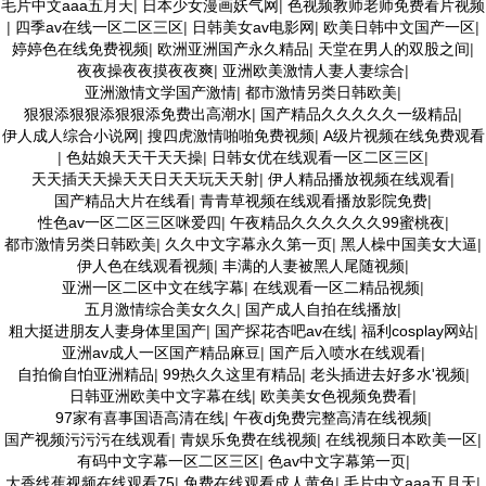
毛片中文aaa五月天
|
日本少女漫画妖气网
|
色视频教师老师免费看片视频
|
四季av在线一区二区三区
|
日韩美女av电影网
|
欧美日韩中文国产一区
|
婷婷色在线免费视频
|
欧洲亚洲国产永久精品
|
天堂在男人的双股之间
|
夜夜操夜夜摸夜夜爽
|
亚洲欧美激情人妻人妻综合
|
亚洲激情文学国产激情
|
都市激情另类日韩欧美
|
狠狠添狠狠添狠狠添免费出高潮水
|
国产精品久久久久久一级精品
|
伊人成人综合小说网
|
搜四虎激情啪啪免费视频
|
A级片视频在线免费观看
|
色姑娘天天干天天操
|
日韩女优在线观看一区二区三区
|
天天插天天操天天日天天玩天天射
|
伊人精品播放视频在线观看
|
国产精品大片在线看
|
青青草视频在线观看播放影院免费
|
性色av一区二区三区咪爱四
|
午夜精品久久久久久久99蜜桃夜
|
都市激情另类日韩欧美
|
久久中文字幕永久第一页
|
黑人橾中国美女大逼
|
伊人色在线观看视频
|
丰满的人妻被黑人尾随视频
|
亚洲一区二区中文在线字幕
|
在线观看一区二精品视频
|
五月激情综合美女久久
|
国产成人自拍在线播放
|
粗大挺进朋友人妻身体里国产
|
国产探花杏吧av在线
|
福利cosplay网站
|
亚洲av成人一区国产精品麻豆
|
国产后入喷水在线观看
|
自拍偷自怕亚洲精品
|
99热久久这里有精品
|
老头插进去好多水'视频
|
日韩亚洲欧美中文字幕在线
|
欧美美女色视频免费看
|
97家有喜事国语高清在线
|
午夜dj免费完整高清在线视频
|
国产视频污污污在线观看
|
青娱乐免费在线视频
|
在线视频日本欧美一区
|
有码中文字幕一区二区三区
|
色av中文字幕第一页
|
大香线蕉视频在线观看75
|
免费在线观看成人黄色
|
毛片中文aaa五月天
|