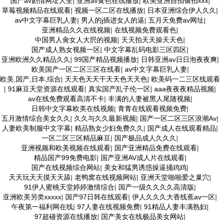
国产av剧情网址大全
|
亚洲av黄色在线播放
|
欧美亚洲自拍偷拍xxx
|
草莓视频精品在线观看
|
视频一区二区在线播放
|
日本亚洲综合伊人久久
|
av中文字幕巨乳人妻
|
男人的j插进女人的逼
|
五月天免费av网址
|
亚洲精品久久在线视频
|
在线视频免费观看色
|
中国男人肏女人大屄的视频
|
天天拍天天操天天色
|
国产成人熟女视频一区
|
中文字幕乱码电影三区四区
|
亚洲欧洲久久精品久久
|
99国产精品视频播放
|
日韩亚洲av日日泡夜夜爽
|
欧美国产一区二区三区在线看
|
av中文字幕巨乳人妻
|
欧美,国产,日本,综合
|
天天色天天干天天色天天色
|
欧美码一二三区线观看
|
91麻豆天堂资源在线观看
|
真实国产乱子伦一区
|
aaa夜夜夜精品视频
|
av在线免费观看高清不卡
|
丰满的人妻被黑人尾随视频
|
日韩中文字幕欧美在线视频
|
青青在线观看视频免费
|
五月激情综合美女久久
|
久久与久久最新视频
|
国产一区二区三区浪潮Av
|
人妻欧美制服中文字幕
|
精品熟女少妇免费久久
|
国产成人在线观看精品
|
一区二区三区精品麻豆
|
国产极品成人久久久
|
亚洲视频和欧美视频在线观看
|
国产亚洲精品免费在线观看
|
精品国产99免费电影
|
国产亚洲AV成人片在线观看
|
国产在线视频综合网站
|
美女和猛男诱惑操逼捅鸡鸡
|
天天玩天天摸天天舔
|
老鸭窝在线视频网站
|
亚洲天堂啪啪爱之巢穴
|
91伊人蜜桃天堂婷婷激情综合
|
国产一级久久久久高清版
|
亚洲欧美另类xxxxx
|
国产97日韩在线观看
|
伊人久久久大香线蕉av一区
|
午夜第一福利网在线
|
97人妻在线视频免费
|
91精品人妻丰满熟妇
|
97超碰资源在线播放
|
国产美女在线极品美女网站
|