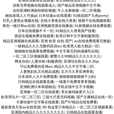
亚洲高清蜜臀在线观看
|
东京热桃花综合久久久久
|
深夜宅男视频在线观看成人
|
国产精品亚洲视频中文字幕
|
自拍亚洲欧洲操拍精彩视频
|
牛人女厕偷窥—区二区视频
|
她知道我人人可操gl
|
日本动漫av在线观看
|
91精选国产九色porny
|
巨乳人妻熟女视频在线
|
在线大香蕉在线大香蕉
|
狠狠干在线视频观看
|
黄色一级日韩av在线
|
亚洲视频资源在线播放
|
91新视频在线免费观看
|
日本在线视频不卡一区
|
91精品久久香蕉国产线看
|
插进去视频免费在线观看
|
欧美日韩中文字幕制服诱惑
|
精品亚洲视频在线观看
|
亚洲 欧美 自拍 国产
|
av在线免费观看完整版
|
一级精品久久久无数码高清av
|
欧美黑人粗大精品一区
|
啪啪啪在线观看免费视频
|
中文字幕无码肉感爆乳在线
|
一区二区三区视频观看
|
蜜臀久久99精品久久久久久久久
|
网友自拍+人妻丝袜+制服诱惑
|
亚洲综合熟女久久30p
|
可以免费看的亚洲av
|
精品久久久中文字幕二区
|
人妻熟妇乱又伦精品成熟
|
五月天久草亚洲香蕉
|
日本成年人大片免费观看
|
狠狠狠狠狠狠狠干少妇
|
日韩精品在线观看直播
|
一级黄片免费青青草视频
|
亚洲欧洲日本韩国精品
|
手机在线中文不卡视频
|
亚洲偷一区二区在线观看
|
美女被鸡操黄片入口
|
欧美理论片一区二区三区
|
三级大尺度无码视频
|
国产主播精品在线一区
|
卡通动漫中文字幕在线观看
|
国产97精品在线免费看
|
最新黄色天堂av在线资源
|
99 热这里只有精品2
|
一区二区三区视频看看
|
亚洲国内精品久久久久久久久久久
|
日韩精品在线观看直播
|