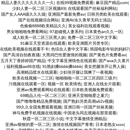
精品人妻久久久久久久久一久
|
在线99视频免费观看
|
麻豆国产精品com
|
少妇人妻一区二区三区视频69
|
在线观看国产丝袜福利网站
|
国产女人AAA级久久久级
|
亚洲国产最新免费av
|
日韩另类欧美在线观看
|
国产在线视频综合网站
|
亚洲AV永久青草无码士清品
|
色偷偷8888欧美精品久久
|
美女福利在线观看视频
|
男女啪啪啪免费看网站
|
97超碰视人妻系列
|
日本黄色an久久一区
|
成人欧美一区二区三区黑人妖
|
免费一区二区三区中文字幕
|
91麻豆天堂资源在线观看
|
欧美亚洲图片另类专区
|
在线欧美视频在线观看不卡
|
色综合人妻中文字幕
|
韩国电影年轻的妈妈7
|
国产高清自拍夜夜骚
|
大黑鸡巴性爱激情的视频
|
国产黄色片免费看av
|
五月天丁香婷婷国产精品
|
中文字幕亚洲情色在线观看
|
国产ava久久黄片
|
福利视频ae86在线
|
91熟妇搡bbbb搡bbbb
|
美女把腿张开让男人操
|
高潮精品喷水在线观看
|
少妇张开腿让我爽了一夜视频
|
欧美在线视频一二三区
|
啪啪啪啪一区二区三区四区三级片
|
污视频在线观看一区
|
视频一区 欧美情色
|
亚洲人在线全片观看
|
亚洲av免费观看网站在线观看
|
日本欧美视频免费观看
|
69精品人伦一区二区三区
|
亚洲天堂啪啪爱之巢穴
|
国产噜噜噜精品免费视频
|
国产熟妇另类高潮a62v视频
|
99久久全国免费观看视频
|
亚洲日韩一区国产丝袜美腿
|
神马免费手机视频在线视频
|
中国老头同志视频在那里观看
|
秋霞一区二区三区小说
|
中文字幕激情亚洲精品
|
亚洲av狠狠的爱一区二区
|
激情在线视频国产青青
|
日本老熟女xxxx
|