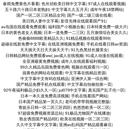
春雨免费黄色片看看
|
色吊丝欧美日韩中文字幕
|
97成人在线观看视频
|
五十路六十路日本老熟妇
|
中文字幕久久五月天
|
成年午夜18禁网站
|
国产一区二区三区精品女同
|
国产一级二级三级在线看
|
美日韩人妻中文字幕
|
影音先锋在线观看国产91
|
av岛国在线观看免费观看
|
福利国产小视频合集
|
日本特黄免费一级大片
|
日本的黄色老女人视频
|
日本一道免费一二三区
|
五月激情综合美女久久
|
色偷偷8888欧美精品久久
|
91精品视频在线观看999
|
超碰在线新免费中文字幕
|
在线亚洲视频免费看
|
手机在线看日韩av资源
|
天天插天天日天天操天天干
|
91九色黑丝长腿美女
|
日韩精品网站免费观看ww
|
jav成人在线视频
|
91成人动漫在线观看
|
全亚洲最黄免费视频
|
成年人在线观看福利视频
|
99久久精品岛国免费黄色网
|
视频在线观看污一区
|
搞黄色的网站在线观看
|
中文字幕在线精品资源
|
中文字幕中文有码在线精品
|
亚洲伊人第一综合网
|
国产精品免费手机在线观看
|
中文字幕自拍偷拍第一页
|
92午夜福利极品少妇久久一区
|
jul079中文字幕
|
真实国产乱子伦一区
|
日本一本久道免费高清视频
|
手机在线看国产网站
|
日本国产精品第一页久久
|
老司机带带我视频完整版
|
青娱乐日韩一区二区三区四区
|
色悠悠欧美一区二区
|
97超级免费视频资源总站
|
91极品尤物国产在线播放
|
熟女诱惑国产精品8区
|
欧美在线视频一区二区三区
|
久久中文字幕中文字幕
|
亚洲av乱码国产精品观看麻豆
|