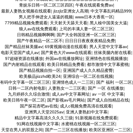
青娱乐日韩一区二区三区四区
|
午夜在线观看免费av
|
最新人妻熟女视频在线观看
|
jlzzjlz亚洲女人高潮
|
中文字幕乱码精品999
|
男人把手伸进女人逼逼的视频
|
www日本大香蕉一区
|
7799精品视频免费观看
|
天天射天天舔天天看
|
黑人橾中国美女大逼
|
狼人av在线免费观看
|
上司的丰满人妻一区二区三区
|
日韩精品视频啊啊啊
|
国产大全韩国亚洲一区二区三区
|
国产午夜精品一区二区不
|
日日日日夜夜夜夜精品免费
|
国产精品丝袜美腿av
|
69黄视频动漫在线观看
|
男人天堂中文字幕av
|
电影天堂国产成人av
|
国产黄色大片www在线观看
|
丝袜美腿内射在线看
|
97超碰资源在线播放
|
外国av在线播放网址
|
亚洲情色在线视频播放
|
国产内射精品在线观看
|
欧美日韩精品免费看
|
都市激情中文字幕蜜桃
|
国产精品视频自拍一区
|
亚洲国产成人久久精品蜜臀
|
欧美极品jiizzhd欧美24
|
亚洲综合一区二区在线视频
|
有码中文字幕一区二区三区
|
亚洲情色成人一二三区
|
国产 福利 一区二区
|
日韩一二区内射电影
|
人妻熟女一二三区夜
|
国产 一区 在线播放
|
九月婷婷久久综合激情
|
成人av中文字幕网址
|
av 一区 中文字幕
|
欧美日韩午夜一区二区
|
国产影视av毛片网站
|
国产成人自拍精品在线
|
国产探花杏吧av在线
|
成人c视频免费高清在线观看
|
亚洲男人天堂2025av
|
亚洲人妻熟妇中文字幕
|
精品中文字幕高清久久久久三级
|
91新视频在线免费观看
|
91网在线视频中文字幕
|
水蜜桃在线视频一区二区三区
|
天堂在男人的双股之间
|
国产一二三区在线播放
|
欧美区亚洲区一二三区
|