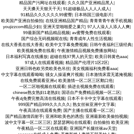
精品国产污网址在线观看
|
久久久国产亚洲精品黑人
|
天天搡天天狠天干天
|
91超碰极品人人人人成人
|
91精品久久久久久久99蜜臀
|
日本韩国三级电影片
|
欧美国产亚洲自拍偷拍
|
在线亚洲精品国产精品
|
青青青青午夜手机视频
|
youjizzcom精品少妇
|
亚洲天堂啪啪爱之巢穴
|
97人人澡人人添人人爽
|
99最新国产精品精品视频
|
av蜜臀免费在线观看
|
国产综合无码视频呢在线
|
青青成年人性生活视频
|
在线大香蕉在线大香蕉
|
欧美中文字幕免费视频
|
日韩午夜福利三级经典
|
欧美视频免费在线看
|
午夜激情精品视频免费播放网站
|
日本福利写真在线播放
|
超碰在线97男人的天堂
|
欧美日韩黄色aaa
|
97成人在线观看视频
|
精品国产伦理片1区2区
|
亚洲日韩色欧另类欧美色吊丝
|
美女视频福利免费看aaa
|
中文字幕在线观看呦呦
|
骚女人操逼爽片视频
|
日本激情床震无遮掩视频
|
在线免费观看亚洲v
|
欧美激情一区二区三区鹅口疮
|
一区二区啪视频在线观看
|
插进去视频免费在线观看
|
chinese熟女熟妇1老熟妇
|
国语自产免费精品视频一区二区
|
午夜dj免费完整高清在线视频
|
日本不卡卡中文字幕在线观看
|
999国产精品999久久久久久
|
熟女丝袜亚洲中文字幕
|
午夜高清在线观看免费
|
国产主播在线观看一区二区
|
国产精品激情四射手
|
亚洲和欧美色的诱惑
|
亚洲最新欧美偷拍视频
|
波中文字幕一区二区三区
|
瑟瑟瑟网站在线观看
|
自拍偷拍 欧美亚洲
|
午夜精品一区二区在线观看
|
亚洲国产长腿丝袜av天堂
|