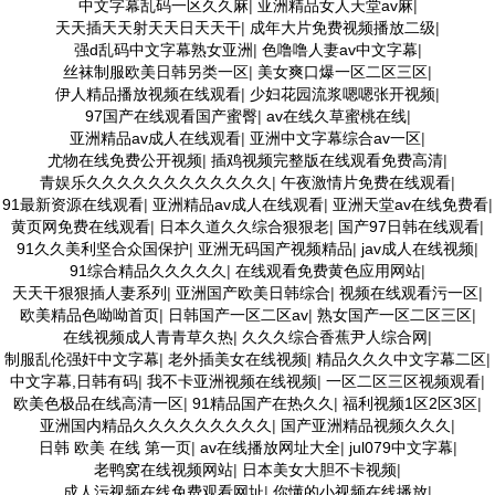
中文字幕乱码一区久久麻
|
亚洲精品女人天堂av麻
|
天天插天天射天天日天天干
|
成年大片免费视频播放二级
|
强d乱码中文字幕熟女亚洲
|
色噜噜人妻av中文字幕
|
丝袜制服欧美日韩另类一区
|
美女爽口爆一区二区三区
|
伊人精品播放视频在线观看
|
少妇花园流浆嗯嗯张开视频
|
97国产在线观看国产蜜臀
|
av在线久草蜜桃在线
|
亚洲精品av成人在线观看
|
亚洲中文字幕综合av一区
|
尤物在线免费公开视频
|
插鸡视频完整版在线观看免费高清
|
青娱乐久久久久久久久久久久久久
|
午夜激情片免费在线观看
|
91最新资源在线观看
|
亚洲精品av成人在线观看
|
亚洲天堂av在线免费看
|
黄页网免费在线观看
|
日本久道久久综合狠狠老
|
国产97日韩在线观看
|
91久久美利坚合众国保护
|
亚洲无码国产视频精品
|
jav成人在线视频
|
91综合精品久久久久久
|
在线观看免费黄色应用网站
|
天天干狠狠插人妻系列
|
亚洲国产欧美日韩综合
|
视频在线观看污一区
|
欧美精品色呦呦首页
|
日韩国产一区二区av
|
熟女国产一区二区三区
|
在线视频成人青青草久热
|
久久久综合香蕉尹人综合网
|
制服乱伦强奸中文字幕
|
老外插美女在线视频
|
精品久久久中文字幕二区
|
中文字幕,日韩有码
|
我不卡亚洲视频在线视频
|
一区二区三区视频观看
|
欧美色极品在线高清一区
|
91精品国产在热久久
|
福利视频1区2区3区
|
亚洲国内精品久久久久久久久久久
|
国产亚洲精品视频久久久
|
日韩 欧美 在线 第一页
|
av在线播放网址大全
|
jul079中文字幕
|
老鸭窝在线视频网站
|
日本美女大胆不卡视频
|
成人污视频在线免费观看网址
|
你懂的小视频在线播放
|