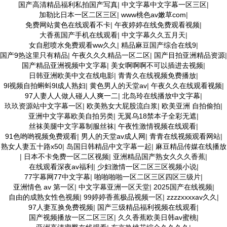
国产高清精品福利私拍国产写真
|
中文字幕中文字幕一区三区
|
加勒比日本一区二区三区
|
www桃色av嫩草com
|
免费网站黄色在线观看不卡
|
午夜婷婷在线免费观看视频
|
大香蕉国产手机在线观看
|
中文字幕久久五月天
|
女自慰喷水免费观看ww久久
|
精品麻豆国产综合在线9
|
国产9热这里只有精品
|
午夜久久久精品一区二区
|
国产目拍亚洲精品资源
|
国产精品亚洲视频中文字幕
|
美女啊啊啊不可以插进去视频
|
日韩亚洲欧美中文在线电影
|
青青久在线视频免费播放
|
9l视频自拍蝌蚪9l成人熟妇
|
黄色男人的天堂av
|
午夜久久在线观看视频
|
97人妻人人做人碰人人爽一二
|
北岛玲在线播放中文字幕
|
玖玖资源站中文字幕一区
|
欧美熟女大屁股流白浆
|
欧美亚洲 自拍偷拍
|
亚洲中文字幕欧美自拍另类
|
无翼乌18禁本子全彩无遮
|
丝袜美腿中文字幕制服丝袜
|
午夜性激情视频在线观看
|
91色哟哟视频免费观看
|
男人的天堂av成人网
|
青青在线视频观看网站
|
熟女人妻五十路x50
|
岛国日韩精品中文字幕一起
|
麻豆精品传媒在线播放
|
日本不卡免费一区二区视频
|
亚洲精品国产熟女久久久香蕉
|
在线观看深夜av福利
|
少妇激情一区二区三区视频小说
|
77字幕网77中文字幕
|
啪啪啪啪一区二区三区四区三级片
|
亚洲情色 av 第一区
|
中文字幕亚洲一区天堂
|
2025国产在线视频
|
自由的成熟女性色视频
|
99婷婷香蕉极品视频一区
|
zzzzxxxxav久久
|
97人妻互换免费视频
|
国产三级精品福利视频在线观看
|
国产视频播放一区二区三区
|
久久香蕉欧美日韩av蜜桃
|